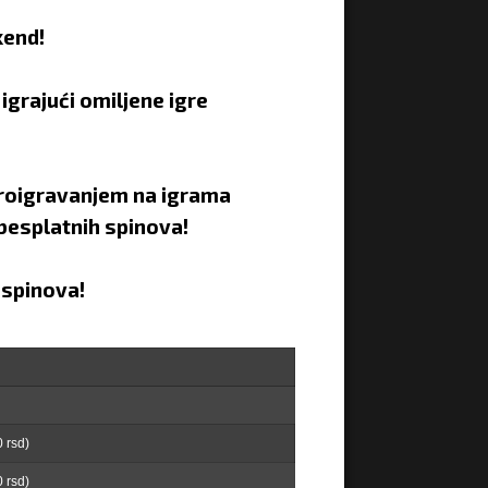
kend!
igrajući omiljene igre
proigravanjem na igrama
 besplatnih spinova!
 spinova!
 rsd)
 rsd)