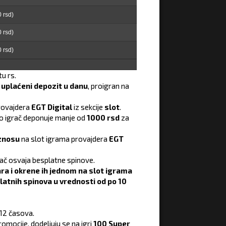
 rsd)
 rsd)
 rsd)
u rs.
 uplaćeni depozit u danu
, proigran na
provajdera
EGT Digital
iz sekcije
slot
.
ko igrač deponuje manje od
1000 rsd
za
znosu
na slot igrama provajdera
EGT
grač osvaja besplatne spinove.
ara i okrene ih jednom na slot igrama
latnih spinova u vrednosti od po 10
 12 časova.
romocije, dodeljuju se na igri
100 Super