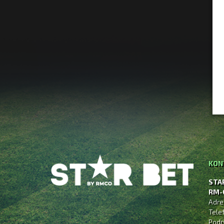
KON
STA
RM-
Adre
Tele
Podr