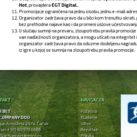
Hot
, provajdera
EGT Digital.
Promocija je ograničena na jednu osobu, jednu e-mail adres
Organizator zadržava pravo da u bilo kom trenutku skrati, 
bez prethodne najave kao i da promeni uslove učestvovanja
U slučaju sumnji na prevaru, zloupotrebu pravila promocije il
van nadležnosti organizatora, a mogu uticati na integritet 
organizator zadržava pravo da oduzme dodeljenu nagradu, 
iz igre u kojoj se sumnja na zloupotrebu pravila promocije.
TAKT
NAVIGACIJA
R BET
Početna
COMPANY DOO
Klađenje
sa: Amidžina 24/a, Čačak
Uživo
fon: +381 60 579 6666
Rezultati
ška: support@rmco.rs
Pravila