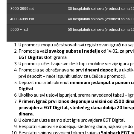
3000-3999 rsd
30 besplatnih spinova (vrednost spina 10
4000-4999 rsd
40 besplatnih spinova (vrednost spina 10
5000 + rsd
50 besplatnih spinova (vrednost spina 10
U promociji mogu učestvovati svi registrovani igrači na sajt
Promocija važi
svakog subote i nedelje
od 14.02. za
prvi
EGT Digital
slot igrama.
U promociji učestvuju sve desktop i mobilne verzije igara 
Promocija se obračunava na
prvi dnevni depozit,
a ukoli
prvi depozit – neće ispuniti uslov za učešće u promociji.
Depozit mora biti okrenut
minimum jedanput u punom i
Digital
.
Ukoliko su svi uslovi ispunjeni, prema navedenoj tabeli – i
Primer: Igrač prvi iznos deponuje u visini od 2500 din
provajdera EGT Digital, sledećeg dana dobija 20 besp
dinara.
U obračun ulaze samo slot igre provajdera EGT Digital.
Besplatni spinovi se dodeljuju sledećeg dana, najkasnije do
Besplatni spinovi osvojeni tokom trajanja
Spinback EGT
p