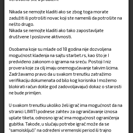
Nikada se nemojte kladiti ako se zbog toga morate
zadužiti ili potrošiti novac koji ste namenili da potrošite na
nešto drugo.
Nikada se nemojte kladiti ako tako zapostavljate
društvene I poslovne aktivnosti.
Osobama koje su mlađe od 18 godina nije dozvoljena
mogućnost klađenja na sajtu starbet.rs, kao što je I
predviđeno zakonom o igrama na sreću. Postoji I niz
provera koje za cilj imaju onemogućavanje takvim licima.
Zadržavamo pravo da u svakom trenutku zatražimo
verifikaciju dokumenata od bilo kog korisnika I možemo
blokirati račun dokle god zadovoljavajući dokaz o starosti
ne bude primljen.
U svakom trenutku ukoliko želi igrač ima mogućnost da na
stranici LIMITI podnese zahtev za ograničavanje iznosa
uplate tiketa, odnosno igrač ima mogućnost ograničenja
gubitka. Takođe, u slučaju potrebe igrač može da se
“samoisključi” na određeni vremenski period ili trajno