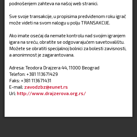
podnošenjem zahteva na našoj web stranici.
Sve svoje transakcije, u propisima predviđenom roku igrač
može videti na svom nalogu u polju TRANSAKCIJE.
Ako imate osećaj da nemate kontrolu nad svojim igranjem
igara na sreću, obratite se odgovarajućem savetovalištu.
Možete se obratiti specijalnoj bolnici za bolesti zavisnosti,
a anonimnost je zagarantovana.
Adresa: Teodora Drajzera 44, 11000 Beograd
Telefon: +381 113671429
Faks: +381 113671431
E-mail:
zavodzbz@eunet.rs
Url:
http://www.drajzerova.org.rs/