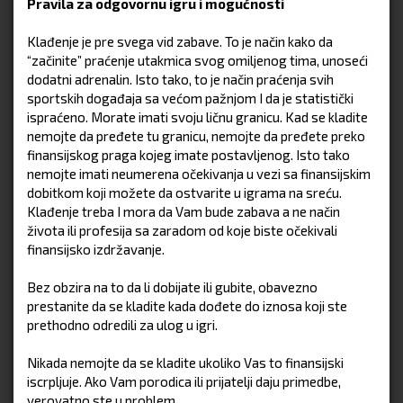
Pravila za odgovornu igru i mogućnosti
Klađenje je pre svega vid zabave. To je način kako da
“začinite” praćenje utakmica svog omiljenog tima, unoseći
dodatni adrenalin. Isto tako, to je način praćenja svih
sportskih događaja sa većom pažnjom I da je statistički
ispraćeno. Morate imati svoju ličnu granicu. Kad se kladite
nemojte da pređete tu granicu, nemojte da pređete preko
finansijskog praga kojeg imate postavljenog. Isto tako
nemojte imati neumerena očekivanja u vezi sa finansijskim
dobitkom koji možete da ostvarite u igrama na sreću.
Klađenje treba I mora da Vam bude zabava a ne način
života ili profesija sa zaradom od koje biste očekivali
finansijsko izdržavanje.
Bez obzira na to da li dobijate ili gubite, obavezno
prestanite da se kladite kada dođete do iznosa koji ste
prethodno odredili za ulog u igri.
Nikada nemojte da se kladite ukoliko Vas to finansijski
iscrpljuje. Ako Vam porodica ili prijatelji daju primedbe,
verovatno ste u problem.