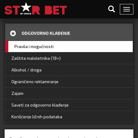
Toggl
navig
ODGOVORNO KLAĐENJE
Pravila i mogućnosti
Zaštita maloletnika (18+)
Alkohol / droga
Ograničeno reklamiranje
Zajam
Saveti za odgovorno klađenje
Korišćenje ličnih podataka