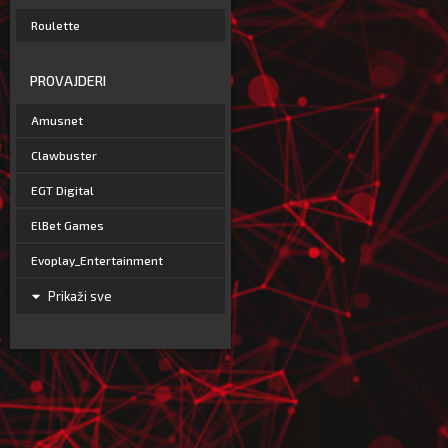
Roulette
PROVAJDERI
Amusnet
Clawbuster
EGT Digital
ElBet Games
Evoplay_Entertainment
Prikaži sve