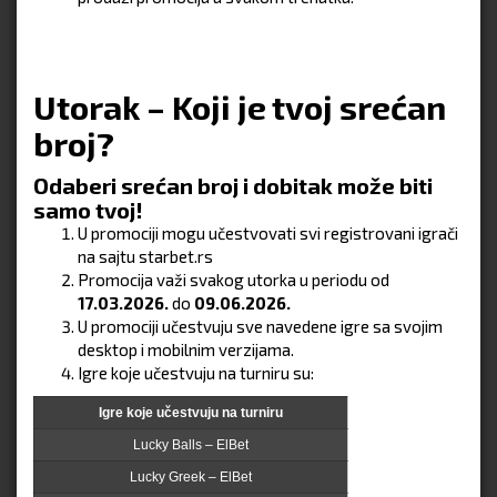
Utorak – Koji je tvoj srećan
broj?
Odaberi srećan broj i dobitak može biti
samo tvoj!
U promociji mogu učestvovati svi registrovani igrači
na sajtu starbet.rs
Promocija važi svakog utorka u periodu od
17.03.2026.
do
09.06.2026.
U promociji učestvuju sve navedene igre sa svojim
desktop i mobilnim verzijama.
Igre koje učestvuju na turniru su:
Igre koje učestvuju na turniru
Lucky Balls – ElBet
Lucky Greek – ElBet