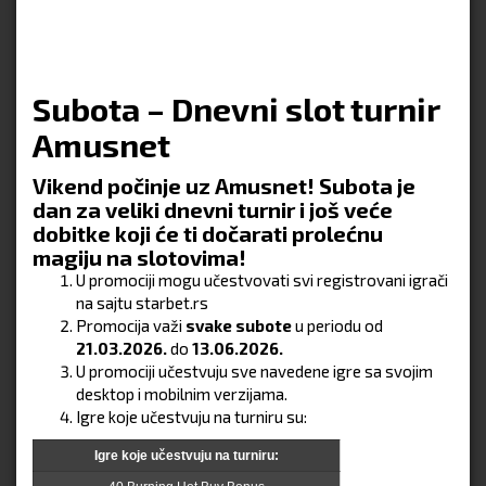
Subota – Dnevni slot turnir
Amusnet
Vikend počinje uz Amusnet! Subota je
dan za veliki dnevni turnir i još veće
dobitke koji će ti dočarati prolećnu
magiju na slotovima!
U promociji mogu učestvovati svi registrovani igrači
na sajtu starbet.rs
Promocija važi
svake subote
u periodu od
21.03.2026.
do
13.06.2026.
U promociji učestvuju sve navedene igre sa svojim
desktop i mobilnim verzijama.
Igre koje učestvuju na turniru su:
Igre koje učestvuju na turniru: