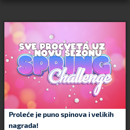
Proleće je puno spinova i velikih
nagrada!