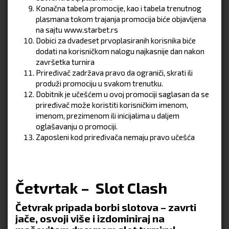
Konačna tabela promocije, kao i tabela trenutnog
plasmana tokom trajanja promocija biće objavljena
na sajtu www.starbet.rs
Dobici za dvadeset prvoplasiranih korisnika biće
dodati na korisničkom nalogu najkasnije dan nakon
završetka turnira
Priređivač zadržava pravo da ograniči, skrati ili
produži promociju u svakom trenutku.
Dobitnik je učešćem u ovoj promociji saglasan da se
priređivač može koristiti korisničkim imenom,
imenom, prezimenom ili inicijalima u daljem
oglašavanju o promociji.
Zaposleni kod priređivača nemaju pravo učešća
Četvrtak – Slot Clash
Četvrak pripada borbi slotova – zavrti
jače, osvoji više i izdominiraj na