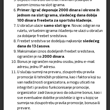
punom iznosu na slot igrama.
Primer: Igrač deponuje 2000 dinara i okrene ih
jednom na slot igrama, sledećeg dana dobija
100 dinara freebeta za sportsko klađenje.
U obračun ulaze
samo slot igre
. Novac odigran na
ruletu, virtuelnim igrama i klađenju ne ulazi u obračun
za dobijanje freebet sredstava.
Freebet sredstva se dodeljuju najkasnije
sledećeg
dana do 13 časova
.
Maksimalan iznos dodeljenih freebet sredstava,
ograničen je na
2000 dinara
.
Bonus je ograničen na jednu osobu, jednu e-mail
adresu, jednu IP adresu.
U slučaju sumnji na prevaru, zloupotrebu pravila
promocije ili tehničkih problema, kao i faktora koji su
van nadležnosti organizatora, a mogu uticati na
integritet i pravilno funkcionisanje promocije,
organizator zadržava pravo da oduzme bonus, kao i
sve eventualne dobitke proistekle iz igre u kojoj se
sumnja na zloupotrebu pravila promocije, bonusa ili
prevare.