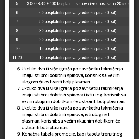
5.
3.000 RSD + 100 besplatnih spinova (vrednost spina 20 rsd)
6.
60 besplatnih spinova (vrednost spina 20 rsd)
7.
50 besplatnih spinova (vrednost spina 20 rsd)
8.
30 besplatnih spinova (vrednost spina 20 rsd)
9.
20 besplatnih spinova (vrednost spina 20 rsd)
10.
15 besplatnih spinova (vrednost spina 20 rsd)
11-20.
10 besplatnih spinova (vrednost spina 20 rsd)
Ukoliko dva ili više igrača po završetku takmičenja
imaju isti broj dobitnih spinova, korisnik sa većim
ulogom će ostvariti bolji plasman.
Ukoliko dva ili više igrača po završetku takmičenja
imaju isti broj dobitnih spinova i isti ulog, korisnik sa
većim ukupnim dobitkom će ostvariti bolji plasman.
Ukoliko dva ili više igrača po završetku takmičenja
imaju isti broj dobitnih spinova, isti ulog i isti
plasman, korisnik sa većim ukupnim dobitkom će
ostvariti bolji plasman.
Konačna tabela promocije, kao i tabela trenutnog