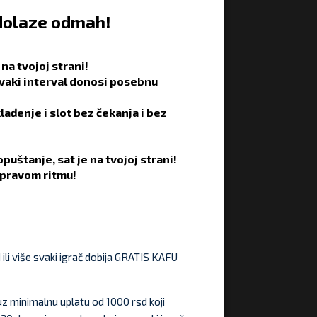
 dolaze odmah!
na tvojoj strani!
svaki interval donosi posebnu
klađenje i slot bez čekanja i bez
puštanje, sat je na tvojoj strani!
u pravom ritmu!
ili više svaki igrač dobija GRATIS KAFU
z minimalnu uplatu od 1000 rsd koji