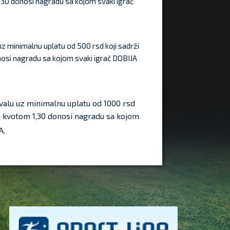
30 donosi nagradu sa kojom svaki igrač
 minimalnu uplatu od 500 rsd koji sadrži
osi nagradu sa kojom svaki igrač DOBIJA
valu uz minimalnu uplatu od 1000 rsd
 kvotom 1,30 donosi nagradu sa kojom
A.