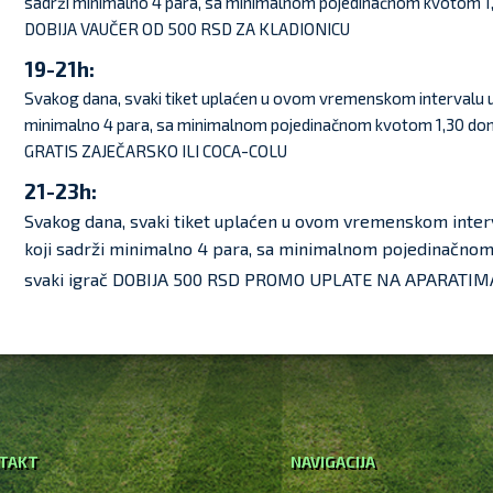
sadrži minimalno 4 para, sa minimalnom pojedinačnom kvotom 1,
DOBIJA VAUČER OD 500 RSD ZA KLADIONICU
19-21h:
Svakog dana, svaki tiket uplaćen u ovom vremenskom intervalu uz
minimalno 4 para, sa minimalnom pojedinačnom kvotom 1,30 don
GRATIS ZAJEČARSKO ILI COCA-COLU
21-23h:
Svakog dana, svaki tiket uplaćen u ovom vremenskom inter
koji sadrži minimalno 4 para, sa minimalnom pojedinačnom
svaki igrač DOBIJA 500 RSD PROMO UPLATE NA APARATIM
TAKT
NAVIGACIJA