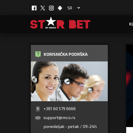
K
KORISNIČKA PODRŠKA
+381 60 579 6666
support@rmco.rs
ponedeljak - petak / 09-24h