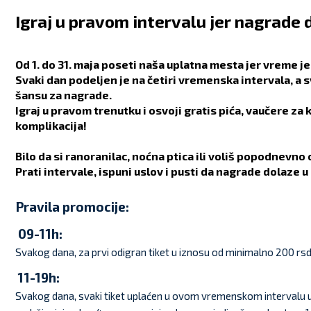
Igraj u pravom intervalu jer nagrade
Od 1. do 31. maja poseti naša uplatna mesta jer vreme je 
Svaki dan podeljen je na četiri vremenska intervala, a 
šansu za nagrade.
Igraj u pravom trenutku i osvoji gratis pića, vaučere za 
komplikacija!
Bilo da si ranoranilac, noćna ptica ili voliš popodnevno o
Prati intervale, ispuni uslov i pusti da nagrade dolaze 
Pravila promocije:
09-11h:
Svakog dana, za prvi odigran tiket u iznosu od minimalno 200 rsd 
11-19h:
Svakog dana, svaki tiket uplaćen u ovom vremenskom intervalu u