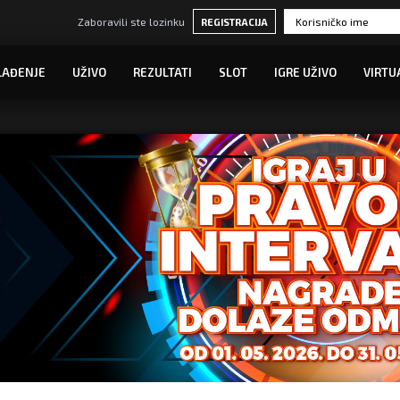
Zaboravili ste lozinku
REGISTRACIJA
LAĐENJE
UŽIVO
REZULTATI
SLOT
IGRE UŽIVO
VIRTU