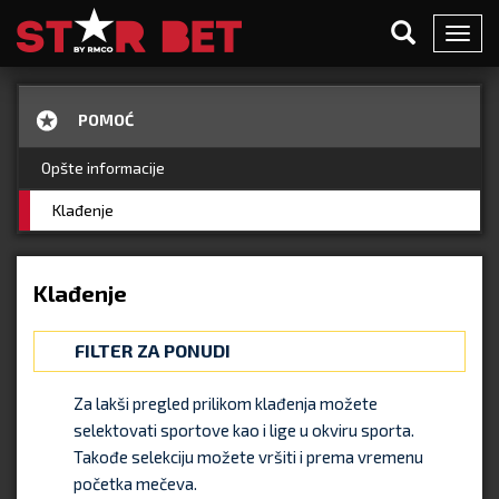
Toggl
navig
POMOĆ
Opšte informacije
Klađenje
Klađenje
FILTER ZA PONUDI
Za lakši pregled prilikom klađenja možete
selektovati sportove kao i lige u okviru sporta.
Takođe selekciju možete vršiti i prema vremenu
početka mečeva.