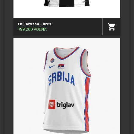
FK Partizan - dres
799,200 POENA